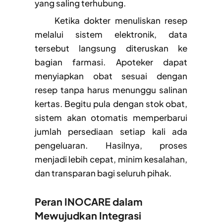
yang saling terhubung.
Ketika dokter menuliskan resep
melalui sistem elektronik, data
tersebut langsung diteruskan ke
bagian farmasi. Apoteker dapat
menyiapkan obat sesuai dengan
resep tanpa harus menunggu salinan
kertas. Begitu pula dengan stok obat,
sistem akan otomatis memperbarui
jumlah persediaan setiap kali ada
pengeluaran. Hasilnya, proses
menjadi lebih cepat, minim kesalahan,
dan transparan bagi seluruh pihak.
Peran INOCARE dalam
Mewujudkan Integrasi