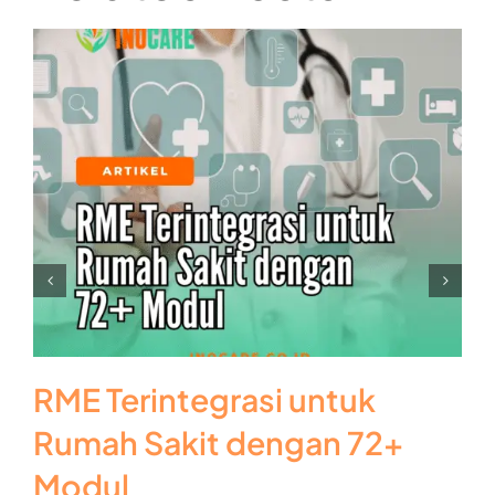
RME Terintegrasi untuk
Rumah Sakit dengan 72+
Modul