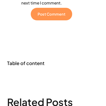
next time I comment.
Table of content
Related Posts