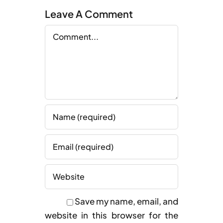
Leave A Comment
Comment
Save my name, email, and
website in this browser for the