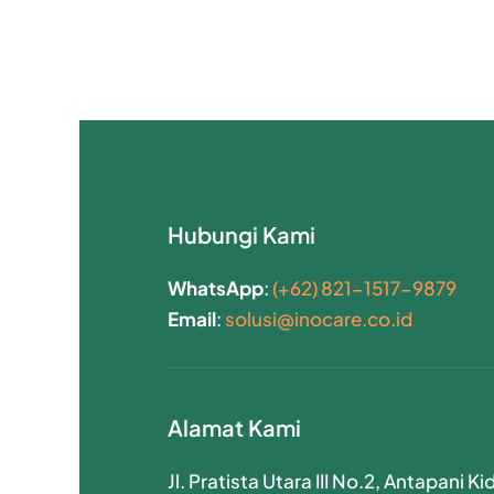
Hubungi Kami
WhatsApp
:
(+62) 821-1517-9879
Email
:
solusi@inocare.co.id
Alamat Kami
Jl. Pratista Utara III No.2, Antapani Kid