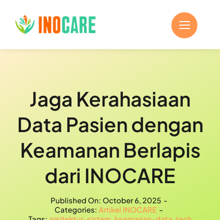
Skip
to
content
Jaga Kerahasiaan
Data Pasien dengan
Keamanan Berlapis
dari INOCARE
Published On: October 6, 2025
-
Categories:
Artikel INOCARE
-
Tags:
arsitektur-sistem
,
keamanan-data
,
tech