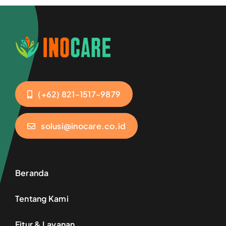
(+62) 821-1517-9879
solusi@inocare.co.id
Beranda
Tentang Kami
Fitur & Layanan